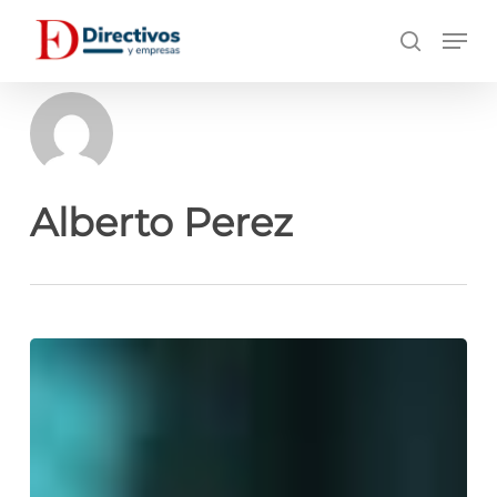
Saltar
Men
a
búsqueda
contenido
principal
Alberto Perez