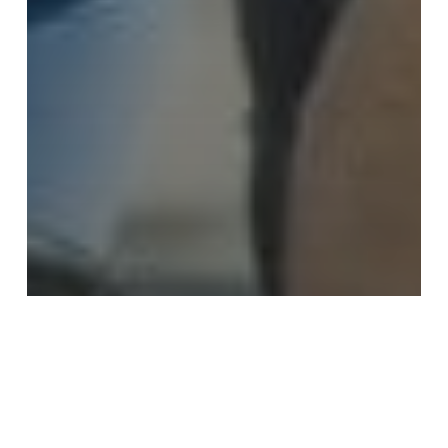
RSC
12ª Carrera Liberty: toda razón es