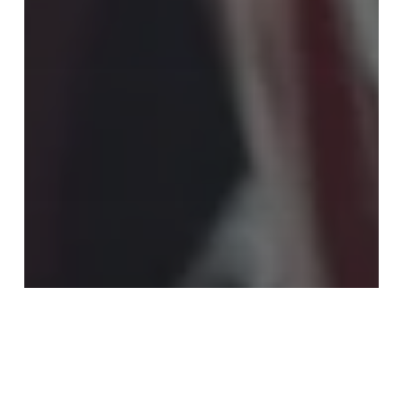
MOTOR
Por qué el renting de vehículos a
particulares ha llegado para
quedarse…