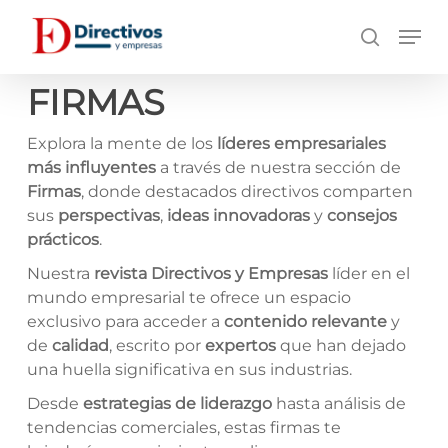
Saltar
Men
a
búsqueda
contenido
principal
FIRMAS
Explora la mente de los
líderes empresariales
más influyentes
a través de nuestra sección de
Firmas
, donde destacados directivos comparten
sus
perspectivas
,
ideas innovadoras
y
consejos
prácticos
.
Nuestra
revista Directivos y Empresas
líder en el
mundo empresarial te ofrece un espacio
exclusivo para acceder a
contenido relevante
y
de
calidad
, escrito por
expertos
que han dejado
una huella significativa en sus industrias.
Desde
estrategias de liderazgo
hasta análisis de
tendencias comerciales, estas firmas te