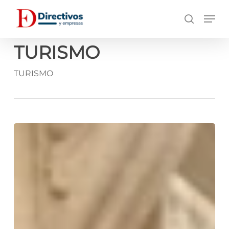
Saltar
Men
a
búsqueda
contenido
principal
TURISMO
TURISMO