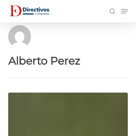
Saltar
Men
a
búsqueda
contenido
principal
Alberto Perez