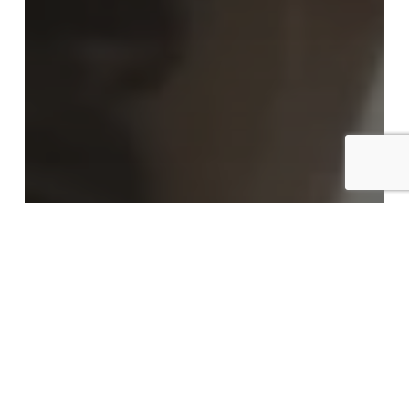
LABORAL
La diferencia entre País Vasco y
Madrid en el absentismo laboral: las
cifras de una y otra