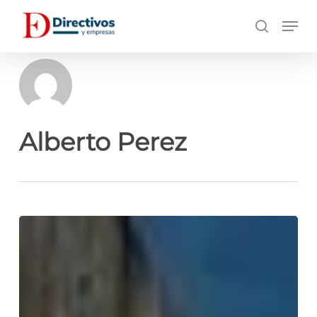
Saltar
Men
a
búsqueda
contenido
principal
Alberto Perez