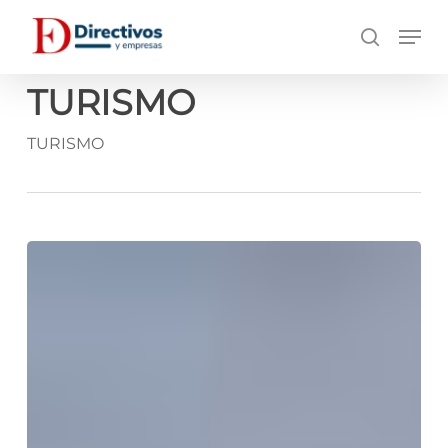
Saltar
Men
a
búsqueda
contenido
principal
TURISMO
TURISMO