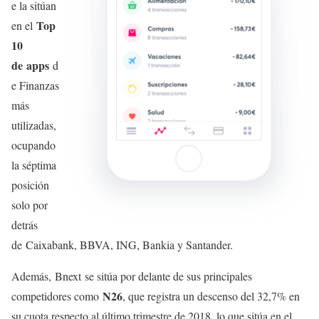
e la sitúan
Top
en el
10
de apps
d
e Finanzas
más
utilizadas,
ocupando
la séptima
posición
solo por
detrás
de Caixabank, BBVA, ING, Bankia y Santander.
Además, Bnext se sitúa por delante de sus principales
N26
competidores como
, que registra un descenso del 32,7% en
su cuota respecto al último trimestre de 2018, lo que sitúa en el