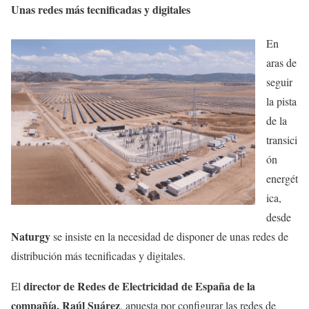
Unas redes más tecnificadas y digitales
En
aras de
seguir
la pista
de la
transici
ón
energét
ica,
desde
Naturgy
se insiste en la necesidad de disponer de unas redes de
distribución más tecnificadas y digitales.
director de Redes de Electricidad de España de la
El
compañía, Raúl Suárez
, apuesta por configurar las redes de