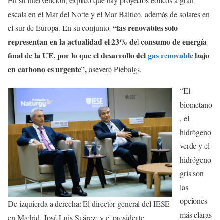
En su intervención, explicó que hay proyectos eólicos a gran
escala en el Mar del Norte y el Mar Báltico, además de solares en
“las renovables solo
el sur de Europa. En su conjunto,
representan en la actualidad el 23% del consumo de energía
final de la UE, por lo que el desarrollo del
gas renovable
bajo
en carbono es urgente”,
aseveró Piebalgs.
“El
biometano
, el
hidrógeno
verde y el
hidrógeno
gris son
las
opciones
De izquierda a derecha: El director general del IESE
más claras
en Madrid, José Luis Suárez; y el presidente