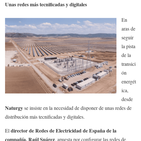
Unas redes más tecnificadas y digitales
En
aras de
seguir
la pista
de la
transici
ón
energét
ica,
desde
Naturgy
se insiste en la necesidad de disponer de unas redes de
distribución más tecnificadas y digitales.
director de Redes de Electricidad de España de la
El
compañía, Raúl Suárez
, apuesta por configurar las redes de