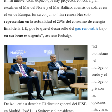
En su intervención, explicó que hay proyectos eólicos a gran
escala en el Mar del Norte y el Mar Báltico, además de solares en
“las renovables solo
el sur de Europa. En su conjunto,
representan en la actualidad el 23% del consumo de energía
final de la UE, por lo que el desarrollo del
gas renovable
bajo
en carbono es urgente”,
aseveró Piebalgs.
“El
biometano
, el
hidrógeno
verde y el
hidrógeno
gris son
las
opciones
De izquierda a derecha: El director general del IESE
más claras
en Madrid, José Luis Suárez; y el presidente