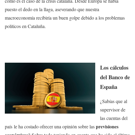
como es el caso de la crisis catalana. Desde Europa se había
puesto el dedo en la llaga, aseverando que nuestra
macroeconomía recibiría un buen golpe debido a los problemas
políticos en Cataluña.
Los cálculos
del Banco de
España
¿Sabías que al
supervisor de
las cuentas del
previsiones
país le ha costado ofrecer una opinión sobre las
económicas
? Sobre todo teniendo en cuenta que ha sido el último