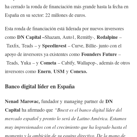
ha cerrado la ronda de financiación más grande hasta la fecha en
España en su sector: 22 millones de euros.
Esta ronda de financiación está liderada por nuevos inversores
DN Capital –
Redalpine
como
Shazam, Auto1, Remitly-,
–
Speedinvest
Taxfix, Teads – y
– Curve, Billie- junto con el
Founders Future
apoyo de inversores ya existentes como
–
Cometa
Teads, Yuka – y
– Cabify, Wallapop-, además de otros
Enern
USM
Conexo.
inversores como
,
y
Banco digital líder en España
Nenad Marovac,
DN
fundador y managing partner de
Capital
ha afirmado que
“Bnext es el banco digital líder del
mercado español y pronto lo será de Latino América. Estamos
muy impresionados con el crecimiento que ha logrado hasta el
momento y la ambición de su equipo directivo. De la mano de