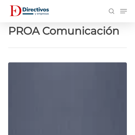
Saltar
Men
a
búsqueda
contenido
principal
PROA Comunicación