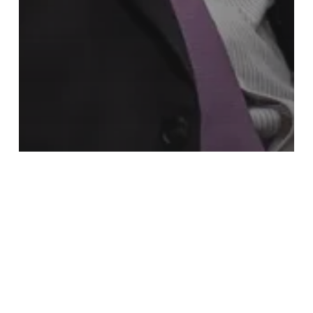
DIRECTIVOS
Espinosa de los Monteros anuncia
los proyectos de su think tank
Atenea y analizará el modelo
económico de Milei para su posible
aplicación