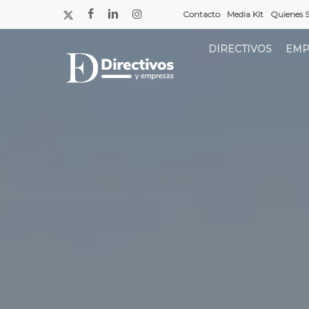
Saltar
x-
facebook
linkedin
instagram
Contacto
Media Kit
Quienes 
a
twitter
contenido
DIRECTIVOS
EMP
principal