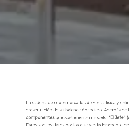
La cadena de supermercados de venta física y onlin
presentación de su balance financiero. Además de la
componentes
que sostienen su modelo:
“El Jefe” (
Estos son los datos por los que verdaderamente pr