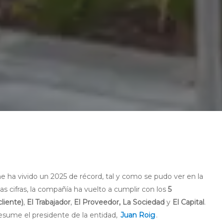
e ha vivido un 2025 de récord, tal y como se pudo ver en la
s cifras, la compañía ha vuelto a cumplir con los
5
cliente)
,
El Trabajador
,
El Proveedor,
La Sociedad
y
El Capital
.
esume el presidente de la entidad,
Juan Roig
.