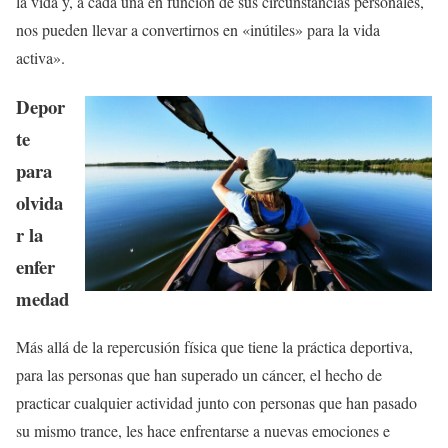
la vida y, a cada una en función de sus circunstancias personales,
nos pueden llevar a convertirnos en «inútiles» para la vida
activa».
Depor
te
para
olvida
r la
enfer
medad
Más allá de la repercusión física que tiene la práctica deportiva,
para las personas que han superado un cáncer, el hecho de
practicar cualquier actividad junto con personas que han pasado
su mismo trance, les hace enfrentarse a nuevas emociones e