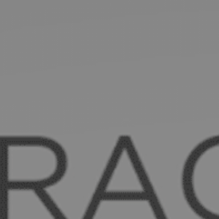
Pulse enter para buscar o la tecla ESC para cerrar