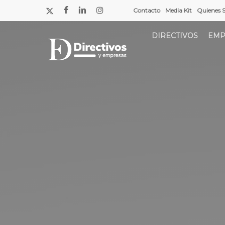
Saltar
x-
facebook
linkedin
instagram
Contacto
Media Kit
Quienes 
a
twitter
contenido
DIRECTIVOS
EMP
principal