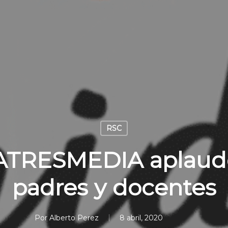
RSC
ATRESMEDIA aplaude 
padres y docentes
Por
Alberto Perez
8 abril, 2020