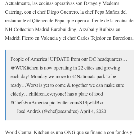
Actualmente, las cocinas operativas son Dstage y Medems
Catering, con el chef Diego Guerrero, la chef Pepa Muñoz del
restaurante el Qüenco de Pepa, que opera al frente de la cocina de
NH Collection Madrid Eurobuilding, Arzábal y Bulbiza en
Madrid; Fierro en Valencia y el chef Carles Tejedor en Barcelona.
People of America! UPDATE from our DC headquarters…
@WCKitchen is now operating in 22 cities and growing
each day! Monday we move to @Nationals park to be
ready…Worst is yet to come & together we can make sure
elderly…children..everyone! has a plate of food
#ChefsForAmerica pic.twitter.com/S19jwIdBzr
— José Andrés (@chefjoseandres) April 4, 2020
World Central Kitchen es una ONG que se financia con fondos y