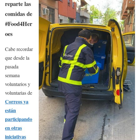
reparte las
comidas de
#Food4Her
oes
Cabe recordar
que desde la
pasada
semana
voluntarios y
voluntarias de
Correos ya
están
participando
en otras
iniciativas