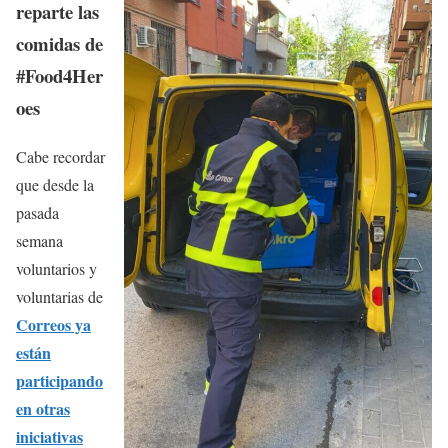
reparte las
comidas de
#Food4Her
oes
Cabe recordar
que desde la
pasada
semana
voluntarios y
voluntarias de
Correos ya
están
participando
en otras
iniciativas