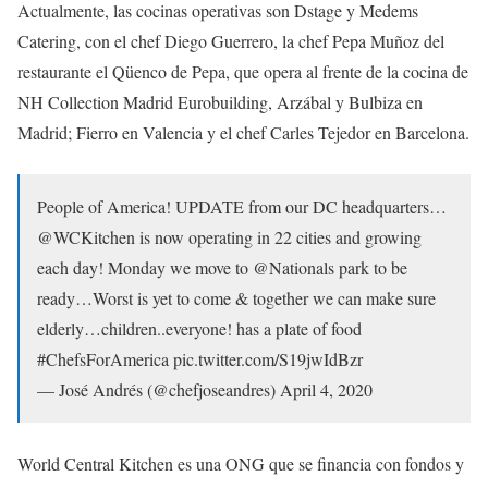
Actualmente, las cocinas operativas son Dstage y Medems
Catering, con el chef Diego Guerrero, la chef Pepa Muñoz del
restaurante el Qüenco de Pepa, que opera al frente de la cocina de
NH Collection Madrid Eurobuilding, Arzábal y Bulbiza en
Madrid; Fierro en Valencia y el chef Carles Tejedor en Barcelona.
People of America! UPDATE from our DC headquarters…
@WCKitchen is now operating in 22 cities and growing
each day! Monday we move to @Nationals park to be
ready…Worst is yet to come & together we can make sure
elderly…children..everyone! has a plate of food
#ChefsForAmerica pic.twitter.com/S19jwIdBzr
— José Andrés (@chefjoseandres) April 4, 2020
World Central Kitchen es una ONG que se financia con fondos y