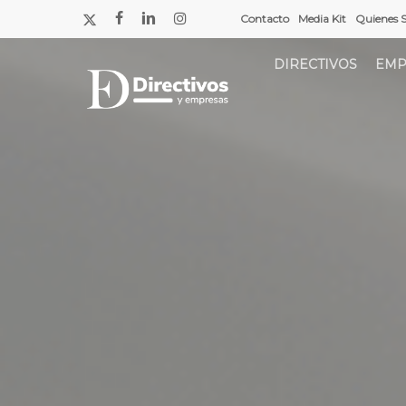
Saltar
x-
facebook
linkedin
instagram
Contacto
Media Kit
Quienes 
a
twitter
contenido
DIRECTIVOS
EMP
principal