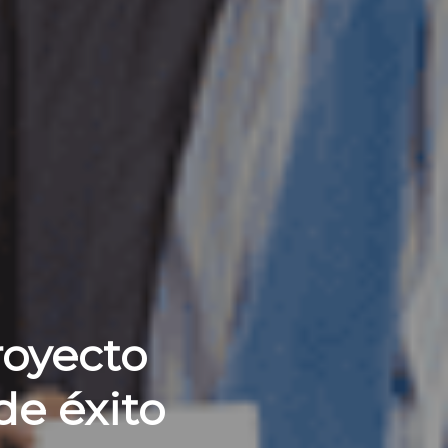
royecto
de éxito