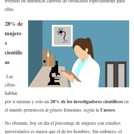
nvertido en auténticas carreras de obstáculos especialmente para
ellas.
28% de
mujere
s
científic
as
Las
cifras
hablan
28% de los investigadores científicos
por sí mismas y solo un
en
Unesco
el mundo pertenecen al género femenino, según la
.
No obstante, hoy en día el porcentaje de mujeres con estudios
universitarios es mayor que el de los hombres. Sin embargo, el