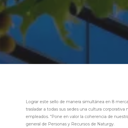
Lograr este sello de manera simultánea en 8 merca
trasladar a todas sus sedes una cultura corporativa
empleados. “Pone en valor la coherencia de nuestra
general de Personas y Recursos de Naturgy.