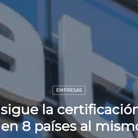
EMPRESAS
igue la certificació
en 8 países al mis