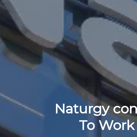
Naturgy cons
To Work 