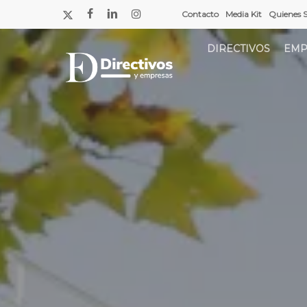
Saltar
x-
facebook
linkedin
instagram
Contacto
Media Kit
Quienes 
a
twitter
contenido
DIRECTIVOS
EMP
principal