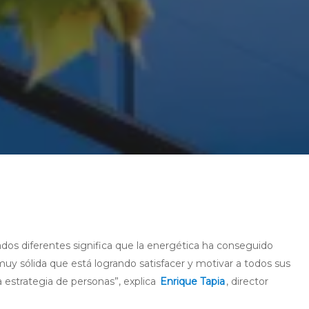
dos diferentes significa que la energética ha conseguido
 muy sólida que está logrando satisfacer y motivar a todos sus
 estrategia de personas”, explica
Enrique Tapia
, director