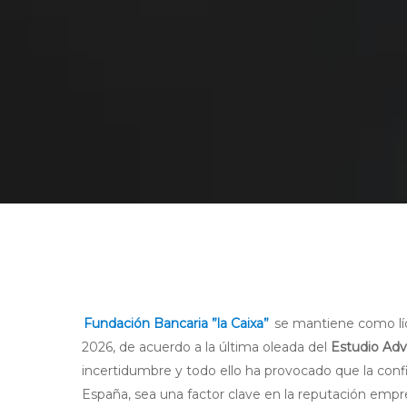
Fundación Bancaria ”la Caixa”
se mantiene como líd
2026, de acuerdo a la última oleada del
Estudio Adv
incertidumbre y todo ello ha provocado que la conf
España, sea una factor clave en la reputación empre