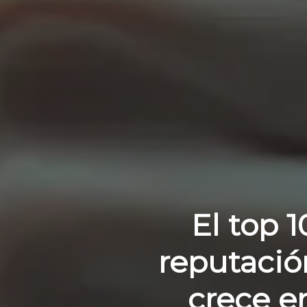
El top 
reputación
crece e