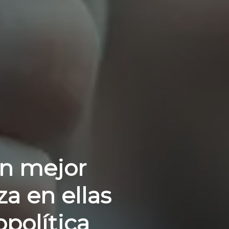
on mejor
za en ellas
política