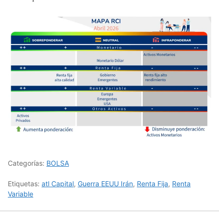
Categorías:
BOLSA
Etiquetas:
atl Capital
,
Guerra EEUU Irán
,
Renta Fija
,
Renta
Variable