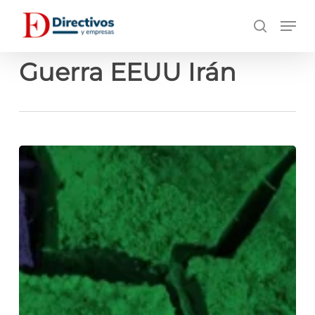
Saltar
Men
a
búsqueda
contenido
principal
Guerra EEUU Irán