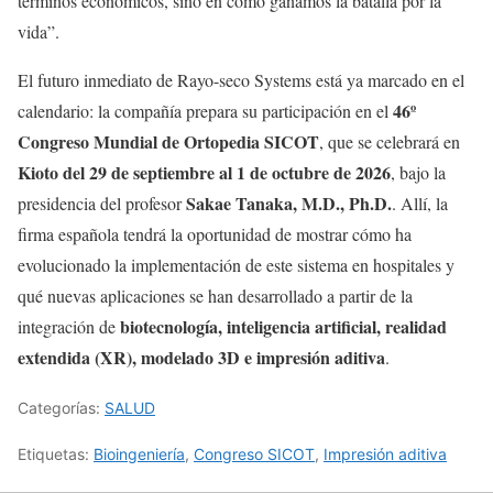
términos económicos, sino en cómo ganamos la batalla por la
vida”.
El futuro inmediato de Rayo-seco Systems está ya marcado en el
46º
calendario: la compañía prepara su participación en el
Congreso Mundial de Ortopedia SICOT
, que se celebrará en
Kioto del 29 de septiembre al 1 de octubre de 2026
, bajo la
Sakae Tanaka, M.D., Ph.D.
presidencia del profesor
. Allí, la
firma española tendrá la oportunidad de mostrar cómo ha
evolucionado la implementación de este sistema en hospitales y
qué nuevas aplicaciones se han desarrollado a partir de la
biotecnología, inteligencia artificial, realidad
integración de
extendida (XR), modelado 3D e impresión aditiva
.
Categorías:
SALUD
Etiquetas:
Bioingeniería
,
Congreso SICOT
,
Impresión aditiva