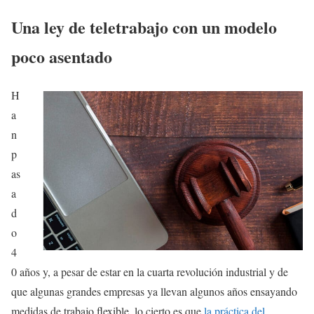
Una ley de teletrabajo con un modelo
poco asentado
H
a
n
p
as
a
d
o
4
0 años y, a pesar de estar en la cuarta revolución industrial y de
que algunas grandes empresas ya llevan algunos años ensayando
medidas de trabajo flexible, lo cierto es que
la práctica del