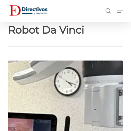
Saltar
Men
a
búsqueda
contenido
principal
Robot Da Vinci