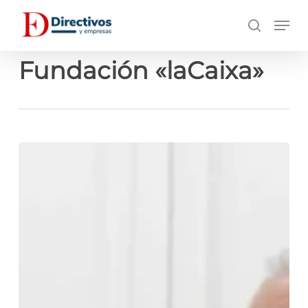
Saltar
Men
a
búsqueda
contenido
principal
Fundación «laCaixa»