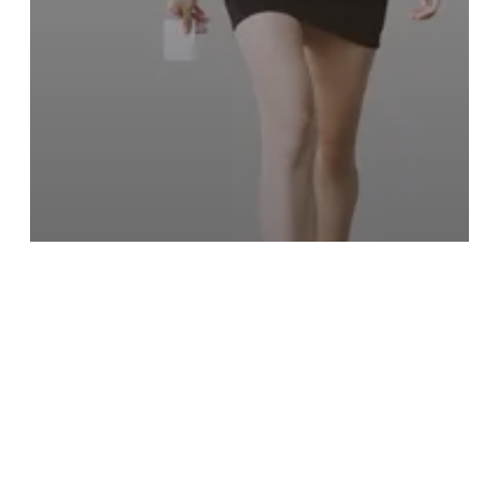
LABORAL
La conciliación: un factor cada vez
más decisivo para retener el talento