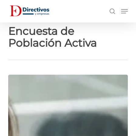
Saltar
Men
a
búsqueda
contenido
principal
Encuesta de
Población Activa