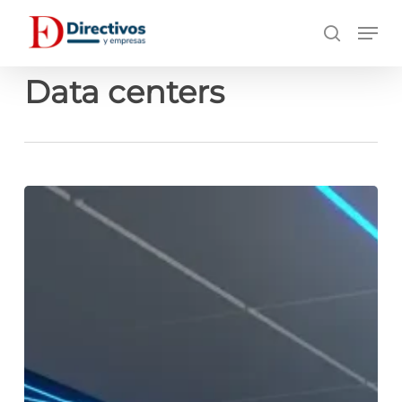
Saltar
Men
a
búsqueda
contenido
principal
Data centers