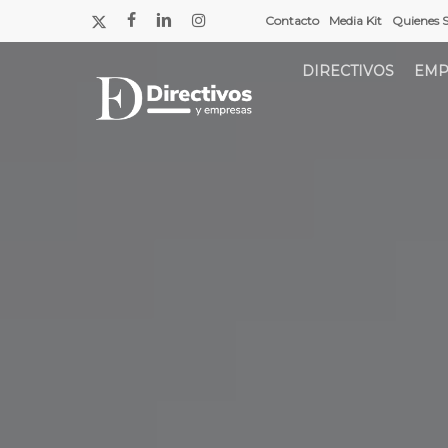
Saltar
x-
facebook
linkedin
instagram
Contacto
Media Kit
Quienes 
a
twitter
contenido
DIRECTIVOS
EMP
principal