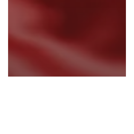
EMPRESAS
La Asociación DEC se expande a
Portugal y ya son 5 países en los que
tiene presencia