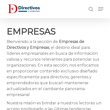
Saltar
Men
a
búsqueda
Cerrar
contenido
El
principal
Menú
EMPRESAS
Bienvenido a la sección de
Empresas de
Directivos y Empresas
, el destino ideal para
líderes empresariales en busca de información
valiosa y recursos relevantes para potenciar sus
organizaciones. En esta sección, nos enfocamos
en proporcionar contenido exclusivo diseñado
específicamente para directivos, gerentes y
emprendedores que buscan mantenerse
actualizados en el cambiante panorama
empresarial.
Nuestra misión es brindar a nuestros lectores un
acceso privilegiado a las últimas tendencias,