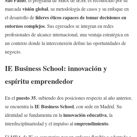
São Paulo
, el programa de MBA de IESE es reconocido por su
visión global
marcada
, su metodología de casos y su enfoque en
líderes éticos capaces de tomar decisiones en
el desarrollo de
entornos complejos
. Sus egresados se integran en redes
profesionales de alcance internacional, una ventaja estratégica en
un contexto donde la interconexión define las oportunidades de
negocio.
IE Business School: innovación y
espíritu emprendedor
puesto 35
En el
, subiendo dos posiciones respecto al año anterior,
IE Business School
se encuentra la
, con sede en Madrid. Su
innovación educativa
identidad se fundamenta en la
, la
emprendimiento
interdisciplinariedad y el impulso al
.
El MBA de IE se caracteriza por un enfoque flexible y adaptado a