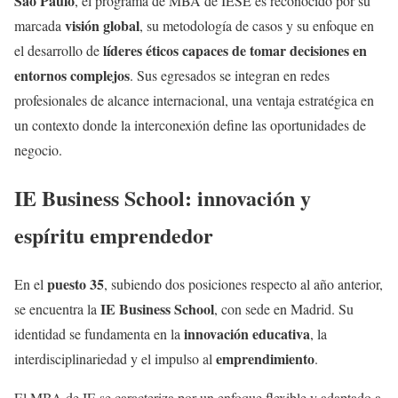
São Paulo
, el programa de MBA de IESE es reconocido por su
visión global
marcada
, su metodología de casos y su enfoque en
líderes éticos capaces de tomar decisiones en
el desarrollo de
entornos complejos
. Sus egresados se integran en redes
profesionales de alcance internacional, una ventaja estratégica en
un contexto donde la interconexión define las oportunidades de
negocio.
IE Business School: innovación y
espíritu emprendedor
puesto 35
En el
, subiendo dos posiciones respecto al año anterior,
IE Business School
se encuentra la
, con sede en Madrid. Su
innovación educativa
identidad se fundamenta en la
, la
emprendimiento
interdisciplinariedad y el impulso al
.
El MBA de IE se caracteriza por un enfoque flexible y adaptado a