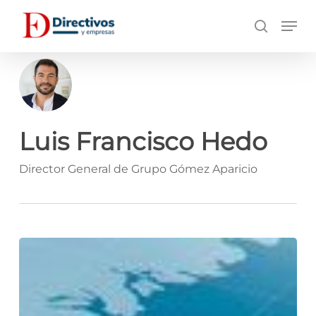
Saltar
Men
a
búsqueda
contenido
principal
Luis Francisco Hedo
Director General de Grupo Gómez Aparicio