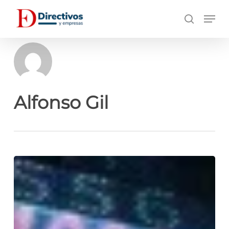
Saltar
Men
a
búsqueda
contenido
principal
Alfonso Gil