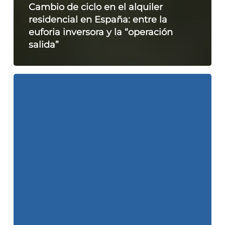
Cambio de ciclo en el alquiler
residencial en España: entre la
euforia inversora y la “operación
salida”