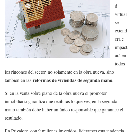
d
virtual
se
extend
erá e
impact
ará en
todos
los rincones del sector, no solamente en la obra nueva, sino
reformas de viviendas de segunda mano
también en las
.
Si en la venta sobre plano de la obra nueva el promotor
inmobiliario garantiza que recibirás lo que ves, en la segunda
mano también debe haber un único responsable que garantice el
resultado.
En Privalore, con 9 millones invertidos, lideramos esta tendencia,