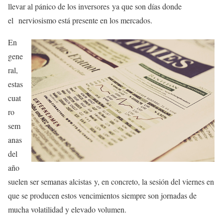
llevar al pánico de los inversores ya que son días donde
el nerviosismo está presente en los mercados.
En
gene
ral,
estas
cuat
ro
sem
anas
del
año
suelen ser semanas alcistas y, en concreto, la sesión del viernes en
que se producen estos vencimientos siempre son jornadas de
mucha volatilidad y elevado volumen.