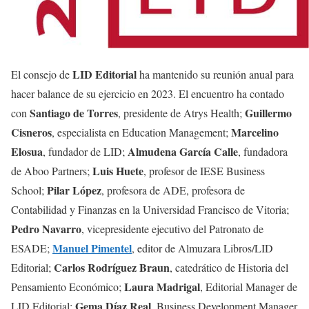
LID Editorial
El consejo de
ha mantenido su reunión anual para
hacer balance de su ejercicio en 2023. El encuentro ha contado
Santiago de Torres
Guillermo
con
, presidente de Atrys Health;
Cisneros
Marcelino
, especialista en Education Management;
Elosua
Almudena García Calle
, fundador de LID;
, fundadora
Luis Huete
de Aboo Partners;
, profesor de IESE Business
Pilar López
School;
, profesora de ADE, profesora de
Contabilidad y Finanzas en la Universidad Francisco de Vitoria;
Pedro Navarro
, vicepresidente ejecutivo del Patronato de
Manuel Pimentel
ESADE;
, editor de Almuzara Libros/LID
Carlos Rodríguez Braun
Editorial;
, catedrático de Historia del
Laura Madrigal
Pensamiento Económico;
, Editorial Manager de
Gema Díaz Real
LID Editorial;
, Business Development Manager