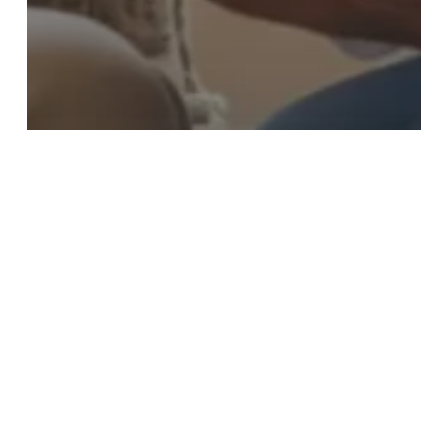
SALUD
65 profesionales forman parte de la
nueva unidad de atención
domiciliaria del Ruber Internacional