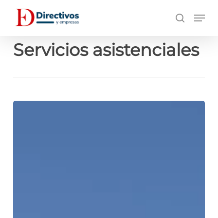
Saltar
Men
a
búsqueda
contenido
principal
Servicios asistenciales