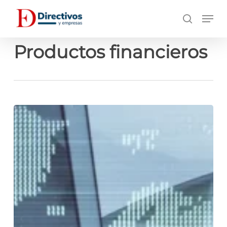
Saltar
Men
a
búsqueda
contenido
principal
Productos financieros