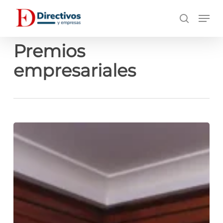
Saltar
Men
a
búsqueda
contenido
principal
Premios
empresariales