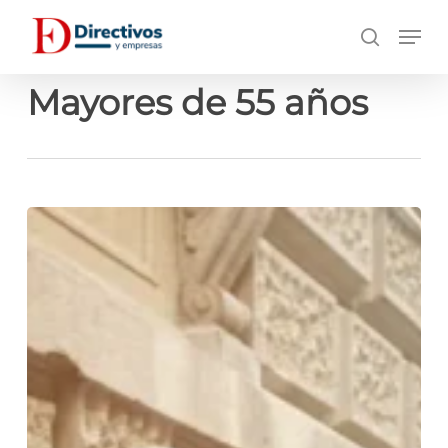
Saltar
Men
a
búsqueda
contenido
principal
Mayores de 55 años