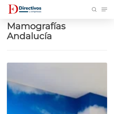
Saltar
Men
a
búsqueda
contenido
principal
Mamografías
Andalucía