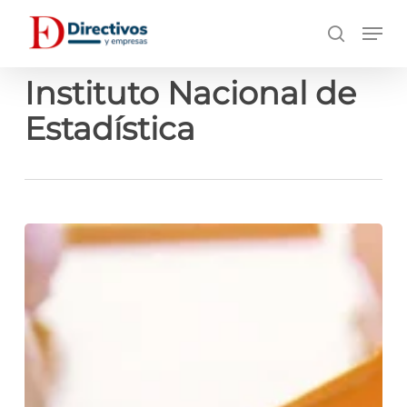
Saltar
Men
a
búsqueda
contenido
principal
Instituto Nacional de
Estadística