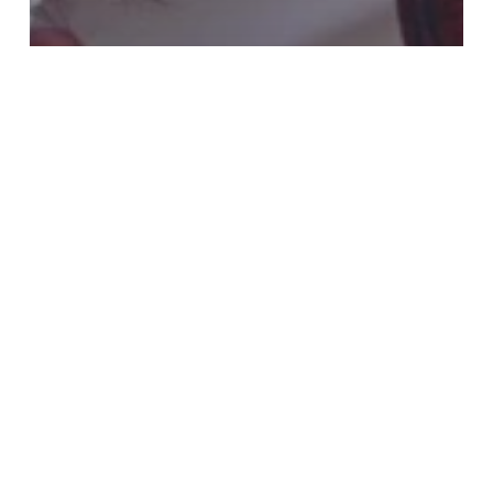
SALUD
Conoce los síntomas del golpes de
calor: el enemigo invisible que
afecta al cuerpo… y a la mente