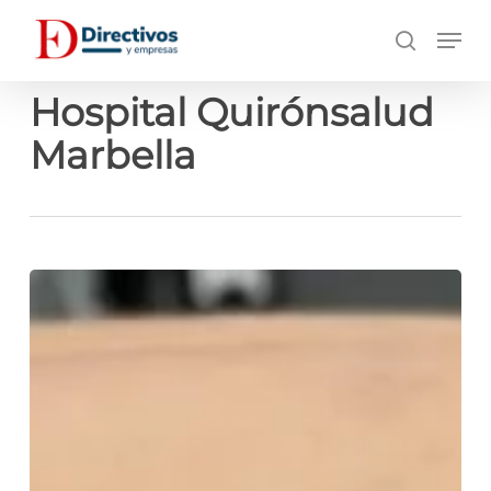
Saltar
Men
a
búsqueda
contenido
principal
Hospital Quirónsalud
Marbella