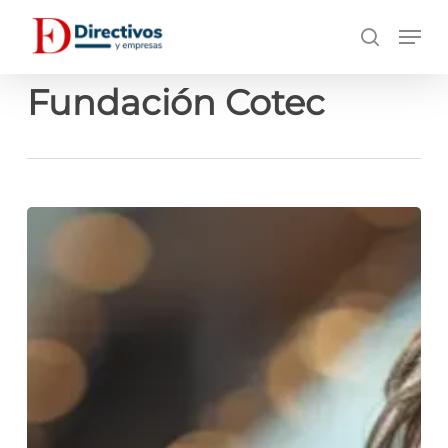
Saltar
Men
a
búsqueda
contenido
principal
Fundación Cotec